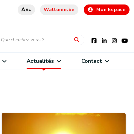
A
Wallonie.be
Mon Espace
A
A
Actualités
Contact