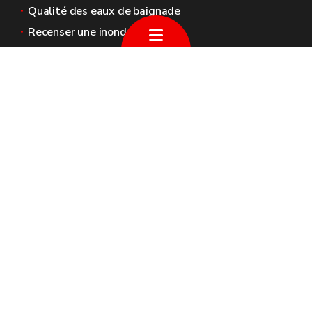
Qualité des eaux de baignade
Recenser une inondation
Sites généraux de la Wallonie
Wallonie.be
Gouvernement wallon
Service public de Wallonie
Wallex
Géoportail
Jobs
Nous contacter