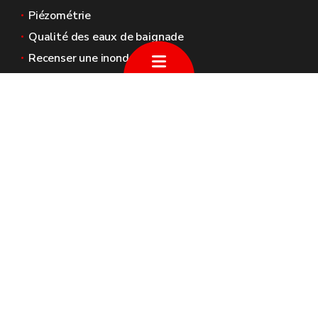
Piézométrie
Qualité des eaux de baignade
Recenser une inondation
Sites généraux de la Wallonie
Wallonie.be
Gouvernement wallon
Service public de Wallonie
Wallex
Géoportail
Jobs
Nous contacter