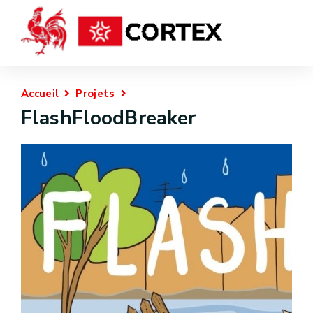
Accueil
Projets
FlashFloodBreaker